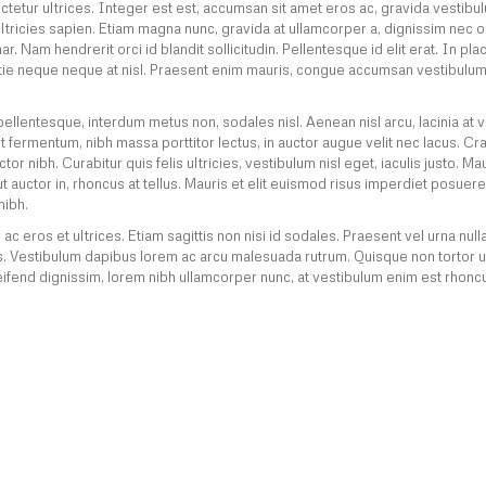
ctetur ultrices. Integer est est, accumsan sit amet eros ac, gravida vestibu
icies sapien. Etiam magna nunc, gravida at ullamcorper a, dignissim nec o
r. Nam hendrerit orci id blandit sollicitudin. Pellentesque id elit erat. In plac
estie neque neque at nisl. Praesent enim mauris, congue accumsan vestibulum
ellentesque, interdum metus non, sodales nisl. Aenean nisl arcu, lacinia at v
t fermentum, nibh massa porttitor lectus, in auctor augue velit nec lacus. Cra
r nibh. Curabitur quis felis ultricies, vestibulum nisl eget, iaculis justo. Ma
ut auctor in, rhoncus at tellus. Mauris et elit euismod risus imperdiet posuere
nibh.
c eros et ultrices. Etiam sagittis non nisi id sodales. Praesent vel urna nulla
llus. Vestibulum dapibus lorem ac arcu malesuada rutrum. Quisque non tortor ut
eleifend dignissim, lorem nibh ullamcorper nunc, at vestibulum enim est rhoncu