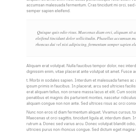
accumsan malesuada fermentum. Cras tincidunt mi orci, sed el
semper sapien eleifend.
Quisque quis odio risus. Maecenas diam orci, aliquam sit am
eleifend tincidunt dolor sollicitudin. Phasellus accumsan ma
rhoncus dui vel nisi adipiscing, fermentum semper sapien ele
Aliquam erat volutpat. Nulla faucibus tempor dolor, nec inte
dignissim enim, vitae placerat ante volutpat sit amet. Fusce
t. Morbi in sodales sapien. Interdum et malesuada fames ac 
ipsum primis in faucibus. In placerat, arcu sed ultricies facilis
erat aliquam tellus, non ornare massa lacus et elit. Cum soci
penatibus et magnis dis parturient montes, nascetur ridiculu
aliquam congue non non ante. Sed ultrices risus ac orci cons
Nunc non eros id diam fermentum aliquet. Vivamus cursus, torto
Maecenas ut orci sagittis, tincidunt ligula at, interdum diam. I
rutrum a. Donec sed varius arcu. Donec volutpat blandit odi
ultricies purus non rhoncus congue. Sed dictum eget magna 