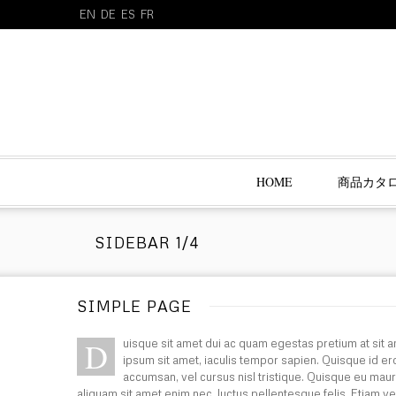
EN
DE
ES
FR
HOME
商品カタ
SIDEBAR 1/4
SIMPLE PAGE
D
uisque sit amet dui ac quam egestas pretium at sit a
ipsum sit amet, iaculis tempor sapien. Quisque id e
accumsan, vel cursus nisl tristique. Quisque eu maur
aliquam sit amet enim nec, luctus pellentesque felis. Etiam ve