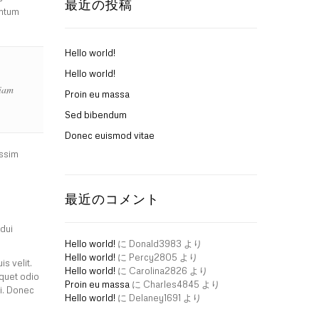
最近の投稿
entum
Hello world!
Hello world!
tiam
Proin eu massa
Sed bibendum
Donec euismod vitae
issim
最近のコメント
 dui
Hello world!
に
Donald3983
より
Hello world!
に
Percy2805
より
s velit.
Hello world!
に
Carolina2826
より
iquet odio
Proin eu massa
に
Charles4845
より
i. Donec
Hello world!
に
Delaney1691
より