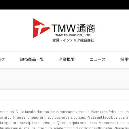
ログ
卸売商品一覧
企業概要
ニュース
採用
met nibh. Nulla iaculis dui non lacus euismod vehicula. Nam urna felis, accum
ros arcu. Praesent hendrerit faucibus eros a cursus. Praesent faucibus quam
is eget orci suscipit scelerisque. Quisque quis odio risus. Maecenas diam or
hicula sem eu mauris interdum, eleifend tincidunt dolor sollicitudin. Phasellu