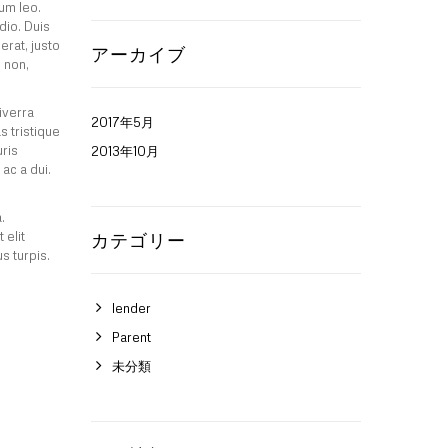
lum leo.
dio. Duis
erat, justo
アーカイブ
 non,
iverra
2017年5月
s tristique
uris
2013年10月
 ac a dui.
.
 elit
カテゴリー
s turpis.
lender
Parent
未分類