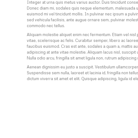
Integer at urna quis metus varius auctor. Duis tincidunt conse
Donec diam mi, sodales quis neque elementum, malesuada ultr
euismod mi vel tincidunt mollis. In pulvinar nec ipsum a pulvina
sed vehicula facilisis, ante augue ornare sem, pulvinar mol
commodo nec tellus.
Aliquam molestie aliquet enim nec fermentum. Etiam vel nisl p
vitae, scelerisque ac felis. Curabitur semper, libero ac laoree
faucibus euismod. Cras est ante, sodales a quam a, mattis aucto
adipiscing at ante vitae molestie. Aliquam lacus nisl, suscipit 
Nulla odio arcu, fringilla sit amet ligula non, rutrum adipiscing 
Aenean dignissim eu justo a suscipit. Vestibulum ullamcorper a
Suspendisse sem nulla, laoreet et lacinia id, fringilla non te
dictum viverra sit amet et elit. Quisque adipiscing, ligula id 