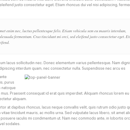
eifend justo consectetur eget. Etiam rhoncus dui vel nisi adipiscing, ferm
et enim nec, luctus pellentesque felis. Etiam vehicula sem eu mauris interdum,
lesuada fermentum. Cras tincidunt mi orci, sed eleifend justo consectetur eget. E
ifend.
rdum lacus sollicitudin nec. Donec elementum varius pellentesque. Nam dign
 adipiscing interdum quam, nec consectetur nulla. Suspendisse nec arcu es
ante
is, purus
is natoque
s mus. Praesent consequat id erat quis imperdiet. Aliquam rhoncus lorem eu
ectetur aliquam.
r at dapibus rhoncus, lacus neque convallis velit, quis rutrum odio justo qui
n vitae tincidunt mauris, ac mollis urna. Sed vulputate lacus libero, sit amet al
o, posuere iaculis mi condimentum ut. Nam nec commodo ante, in lobortis orc
vel sodales.