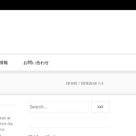
情報
お問い合わせ
HOME
/
SIDEBAR 1/4
san at
 non dui
ci,
s