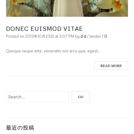
DONEC EUISMOD VITAE
Posted on
2013年10月23日
at 3:07 PM
by
d d
/
lender
/
0
Quisque neque ante, venenatis non arcu quis, egest…
READ MORE
最近の投稿