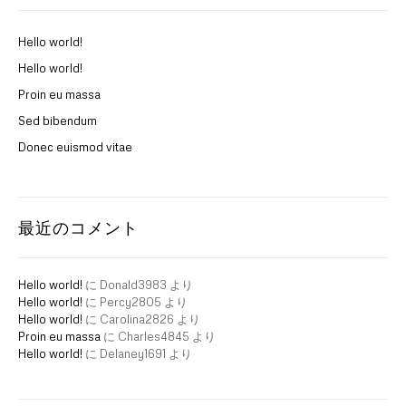
Hello world!
Hello world!
Proin eu massa
Sed bibendum
Donec euismod vitae
最近のコメント
Hello world!
に
Donald3983
より
Hello world!
に
Percy2805
より
Hello world!
に
Carolina2826
より
Proin eu massa
に
Charles4845
より
Hello world!
に
Delaney1691
より