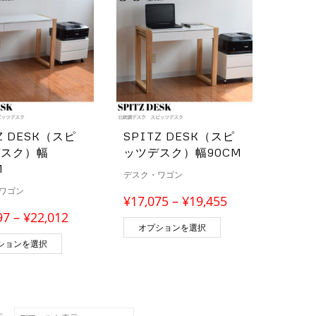
Z DESK（スピ
SPITZ DESK（スピ
デスク）幅
ッツデスク）幅90CM
M
デスク・ワゴン
ワゴン
価格帯: ¥17,075 
¥
17,075
–
¥
19,455
価格帯: ¥19,097 – ¥22,012
97
–
¥
22,012
この商品には複数のバ
オプションを選択
この商品には複数のバリエーションがあります。 オプション
ションを選択