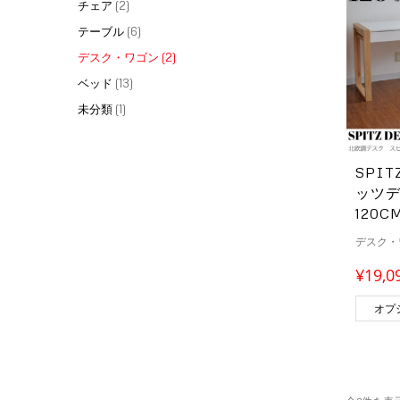
チェア
(2)
テーブル
(6)
デスク・ワゴン
(2)
ベッド
(13)
未分類
(1)
SPIT
ッツ
120C
デスク・
¥
19,0
オプ